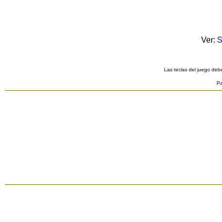
Ver:
S
Las teclas del juego debe
Pa