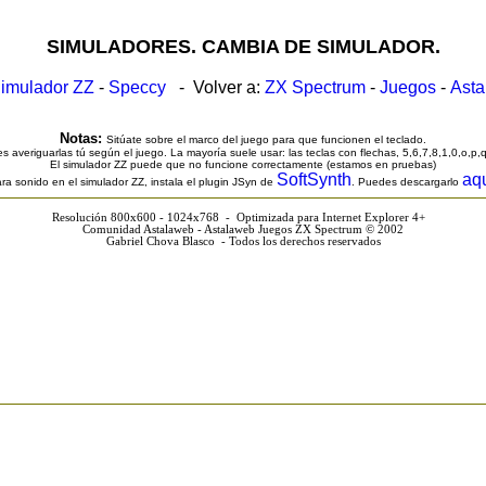
SIMULADORES. CAMBIA DE SIMULADOR.
imulador ZZ
-
Speccy
- Volver a:
ZX Spectrum
-
Juegos
-
Ast
Notas:
Sitúate sobre el marco del juego para que funcionen el teclado.
s averiguarlas tú según el juego. La mayoría suele usar: las teclas con flechas, 5,6,7,8,1,0,o,p,
El simulador ZZ puede que no funcione correctamente (estamos en pruebas)
SoftSynth
aq
ra sonido en el simulador ZZ, instala el plugin JSyn de
. Puedes descargarlo
Resolución 800x600 - 1024x768 - Optimizada para Internet Explorer 4+
Comunidad Astalaweb - Astalaweb Juegos ZX Spectrum © 2002
Gabriel Chova Blasco - Todos los derechos reservados