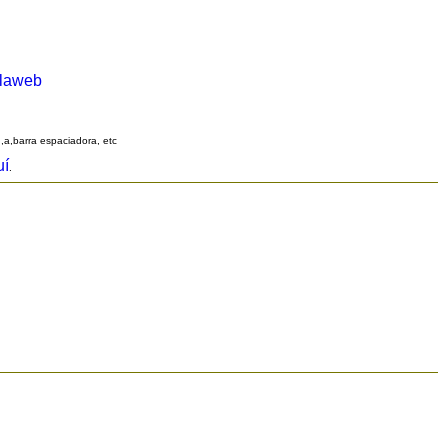
alaweb
q,a,barra espaciadora, etc
uí
.