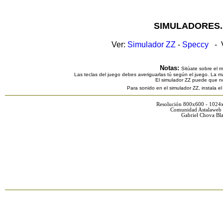
SIMULADORES.
Ver:
Simulador ZZ
-
Speccy
- V
Notas:
Sitúate sobre el 
Las teclas del juego debes averiguarlas tú según el juego. La ma
El simulador ZZ puede que n
Para sonido en el simulador ZZ, instala e
Resolución 800x600 - 1024
Comunidad Astalaweb 
Gabriel Chova Bla