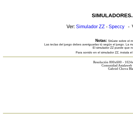
SIMULADORES.
Ver:
Simulador ZZ
-
Speccy
- V
Notas:
Sitúate sobre el 
Las teclas del juego debes averiguarlas tú según el juego. La ma
El simulador ZZ puede que n
Para sonido en el simulador ZZ, instala e
Resolución 800x600 - 1024
Comunidad Astalaweb 
Gabriel Chova Bla