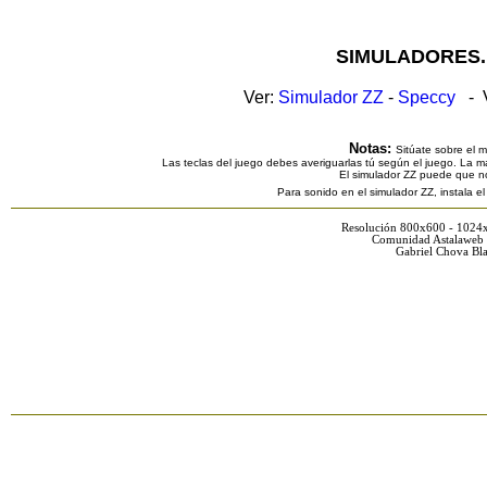
SIMULADORES.
Ver:
Simulador ZZ
-
Speccy
- V
Notas:
Sitúate sobre el 
Las teclas del juego debes averiguarlas tú según el juego. La ma
El simulador ZZ puede que n
Para sonido en el simulador ZZ, instala e
Resolución 800x600 - 1024
Comunidad Astalaweb 
Gabriel Chova Bla