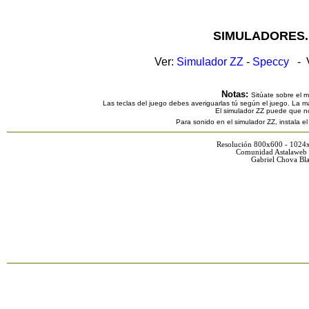
SIMULADORES.
Ver:
Simulador ZZ
-
Speccy
- V
Notas:
Sitúate sobre el 
Las teclas del juego debes averiguarlas tú según el juego. La ma
El simulador ZZ puede que n
Para sonido en el simulador ZZ, instala e
Resolución 800x600 - 1024
Comunidad Astalaweb 
Gabriel Chova Bla