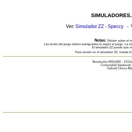
SIMULADORES.
Ver:
Simulador ZZ
-
Speccy
- V
Notas:
Sitúate sobre el 
Las teclas del juego debes averiguarlas tú según el juego. La ma
El simulador ZZ puede que n
Para sonido en el simulador ZZ, instala e
Resolución 800x600 - 1024
Comunidad Astalaweb 
Gabriel Chova Bla