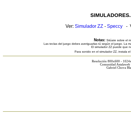
SIMULADORES.
Ver:
Simulador ZZ
-
Speccy
- V
Notas:
Sitúate sobre el 
Las teclas del juego debes averiguarlas tú según el juego. La ma
El simulador ZZ puede que n
Para sonido en el simulador ZZ, instala e
Resolución 800x600 - 1024
Comunidad Astalaweb 
Gabriel Chova Bla