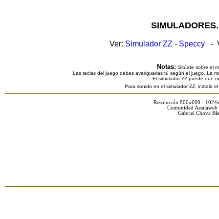
SIMULADORES.
Ver:
Simulador ZZ
-
Speccy
- V
Notas:
Sitúate sobre el 
Las teclas del juego debes averiguarlas tú según el juego. La ma
El simulador ZZ puede que n
Para sonido en el simulador ZZ, instala e
Resolución 800x600 - 1024
Comunidad Astalaweb 
Gabriel Chova Bla