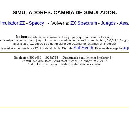
SIMULADORES. CAMBIA DE SIMULADOR.
imulador ZZ
-
Speccy
- Volver a:
ZX Spectrum
-
Juegos
-
Ast
Notas:
Sitúate sobre el marco del juego para que funcionen el teclado.
s averiguarlas tú según el juego. La mayoría suele usar: las teclas con flechas, 5,6,7,8,1,0,o,p,
El simulador ZZ puede que no funcione correctamente (estamos en pruebas)
SoftSynth
aq
ra sonido en el simulador ZZ, instala el plugin JSyn de
. Puedes descargarlo
Resolución 800x600 - 1024x768 - Optimizada para Internet Explorer 4+
Comunidad Astalaweb - Astalaweb Juegos ZX Spectrum © 2002
Gabriel Chova Blasco - Todos los derechos reservados