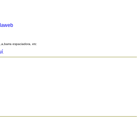
alaweb
q,a,barra espaciadora, etc
uí
.