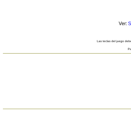
Ver:
S
Las teclas del juego debe
Pa