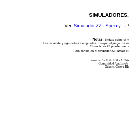
SIMULADORES.
Ver:
Simulador ZZ
-
Speccy
- V
Notas:
Sitúate sobre el 
Las teclas del juego debes averiguarlas tú según el juego. La ma
El simulador ZZ puede que n
Para sonido en el simulador ZZ, instala e
Resolución 800x600 - 1024
Comunidad Astalaweb 
Gabriel Chova Bla