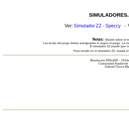
SIMULADORES.
Ver:
Simulador ZZ
-
Speccy
- V
Notas:
Sitúate sobre el 
Las teclas del juego debes averiguarlas tú según el juego. La ma
El simulador ZZ puede que n
Para sonido en el simulador ZZ, instala e
Resolución 800x600 - 1024
Comunidad Astalaweb 
Gabriel Chova Bla