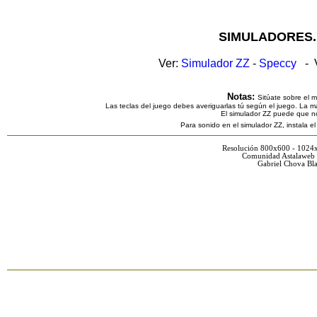
SIMULADORES.
Ver:
Simulador ZZ
-
Speccy
- V
Notas:
Sitúate sobre el 
Las teclas del juego debes averiguarlas tú según el juego. La ma
El simulador ZZ puede que n
Para sonido en el simulador ZZ, instala e
Resolución 800x600 - 1024
Comunidad Astalaweb 
Gabriel Chova Bla