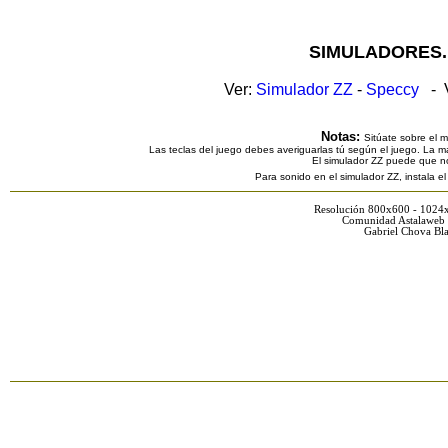
SIMULADORES.
Ver:
Simulador ZZ
-
Speccy
- V
Notas:
Sitúate sobre el 
Las teclas del juego debes averiguarlas tú según el juego. La ma
El simulador ZZ puede que n
Para sonido en el simulador ZZ, instala e
Resolución 800x600 - 1024
Comunidad Astalaweb 
Gabriel Chova Bla