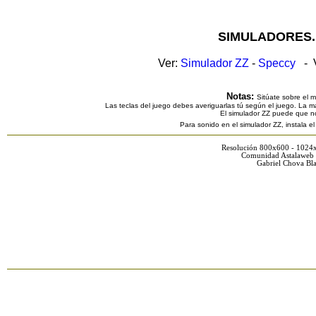
SIMULADORES.
Ver:
Simulador ZZ
-
Speccy
- V
Notas:
Sitúate sobre el 
Las teclas del juego debes averiguarlas tú según el juego. La ma
El simulador ZZ puede que n
Para sonido en el simulador ZZ, instala e
Resolución 800x600 - 1024
Comunidad Astalaweb 
Gabriel Chova Bla