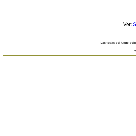
Ver:
S
Las teclas del juego debe
Pa