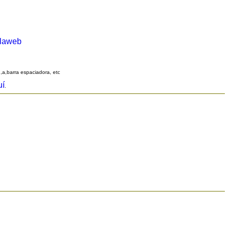
alaweb
q,a,barra espaciadora, etc
uí
.