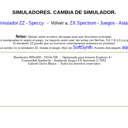
SIMULADORES. CAMBIA DE SIMULADOR.
imulador ZZ
-
Speccy
- Volver a:
ZX Spectrum
-
Juegos
-
Ast
Notas:
Sitúate sobre el marco del juego para que funcionen el teclado.
s averiguarlas tú según el juego. La mayoría suele usar: las teclas con flechas, 5,6,7,8,1,0,o,p,
El simulador ZZ puede que no funcione correctamente (estamos en pruebas)
SoftSynth
aq
ra sonido en el simulador ZZ, instala el plugin JSyn de
. Puedes descargarlo
Resolución 800x600 - 1024x768 - Optimizada para Internet Explorer 4+
Comunidad Astalaweb - Astalaweb Juegos ZX Spectrum © 2002
Gabriel Chova Blasco - Todos los derechos reservados