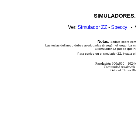
SIMULADORES.
Ver:
Simulador ZZ
-
Speccy
- V
Notas:
Sitúate sobre el 
Las teclas del juego debes averiguarlas tú según el juego. La ma
El simulador ZZ puede que n
Para sonido en el simulador ZZ, instala e
Resolución 800x600 - 1024
Comunidad Astalaweb 
Gabriel Chova Bla