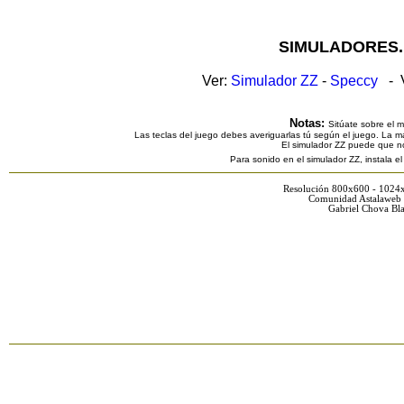
SIMULADORES.
Ver:
Simulador ZZ
-
Speccy
- V
Notas:
Sitúate sobre el 
Las teclas del juego debes averiguarlas tú según el juego. La ma
El simulador ZZ puede que n
Para sonido en el simulador ZZ, instala e
Resolución 800x600 - 1024
Comunidad Astalaweb 
Gabriel Chova Bla