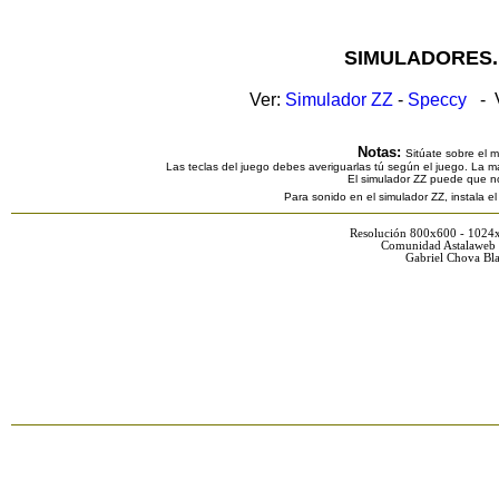
SIMULADORES.
Ver:
Simulador ZZ
-
Speccy
- V
Notas:
Sitúate sobre el 
Las teclas del juego debes averiguarlas tú según el juego. La ma
El simulador ZZ puede que n
Para sonido en el simulador ZZ, instala e
Resolución 800x600 - 1024
Comunidad Astalaweb 
Gabriel Chova Bla