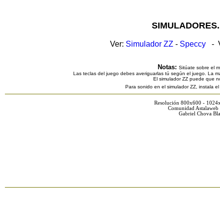
SIMULADORES.
Ver:
Simulador ZZ
-
Speccy
- V
Notas:
Sitúate sobre el 
Las teclas del juego debes averiguarlas tú según el juego. La ma
El simulador ZZ puede que n
Para sonido en el simulador ZZ, instala e
Resolución 800x600 - 1024
Comunidad Astalaweb 
Gabriel Chova Bla