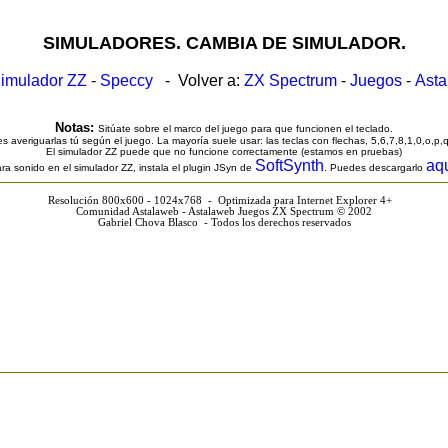
SIMULADORES. CAMBIA DE SIMULADOR.
imulador ZZ
-
Speccy
- Volver a:
ZX Spectrum
-
Juegos
-
Ast
Notas:
Sitúate sobre el marco del juego para que funcionen el teclado.
s averiguarlas tú según el juego. La mayoría suele usar: las teclas con flechas, 5,6,7,8,1,0,o,p,
El simulador ZZ puede que no funcione correctamente (estamos en pruebas)
SoftSynth
aq
ra sonido en el simulador ZZ, instala el plugin JSyn de
. Puedes descargarlo
Resolución 800x600 - 1024x768 - Optimizada para Internet Explorer 4+
Comunidad Astalaweb - Astalaweb Juegos ZX Spectrum © 2002
Gabriel Chova Blasco - Todos los derechos reservados