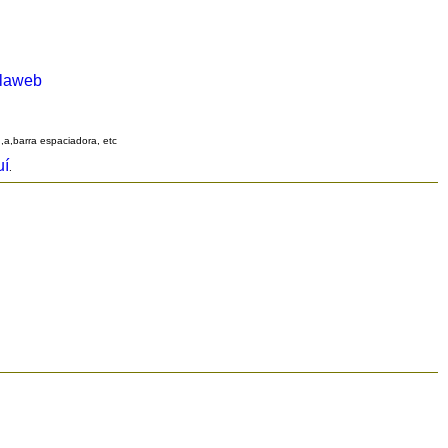
alaweb
q,a,barra espaciadora, etc
uí
.