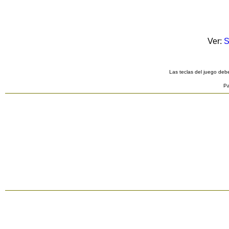
Ver:
S
Las teclas del juego debe
Pa