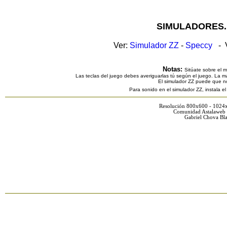
SIMULADORES.
Ver:
Simulador ZZ
-
Speccy
- V
Notas:
Sitúate sobre el 
Las teclas del juego debes averiguarlas tú según el juego. La ma
El simulador ZZ puede que n
Para sonido en el simulador ZZ, instala e
Resolución 800x600 - 1024
Comunidad Astalaweb 
Gabriel Chova Bla