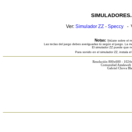
SIMULADORES.
Ver:
Simulador ZZ
-
Speccy
- V
Notas:
Sitúate sobre el 
Las teclas del juego debes averiguarlas tú según el juego. La ma
El simulador ZZ puede que n
Para sonido en el simulador ZZ, instala e
Resolución 800x600 - 1024
Comunidad Astalaweb 
Gabriel Chova Bla