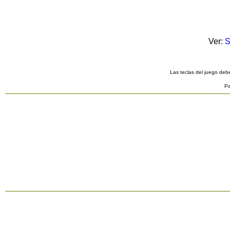
Ver:
S
Las teclas del juego debe
Pa