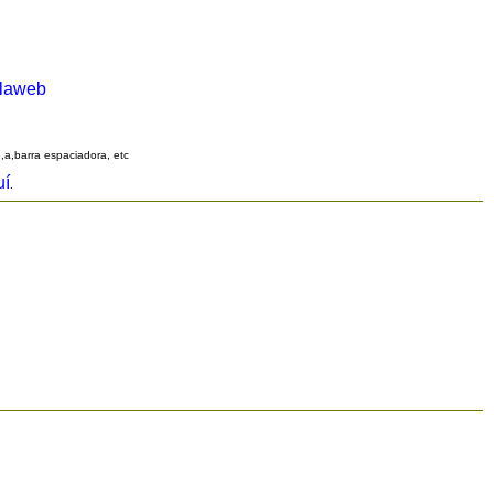
alaweb
q,a,barra espaciadora, etc
uí
.