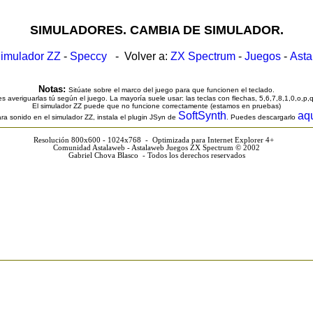
SIMULADORES. CAMBIA DE SIMULADOR.
imulador ZZ
-
Speccy
- Volver a:
ZX Spectrum
-
Juegos
-
Ast
Notas:
Sitúate sobre el marco del juego para que funcionen el teclado.
s averiguarlas tú según el juego. La mayoría suele usar: las teclas con flechas, 5,6,7,8,1,0,o,p,
El simulador ZZ puede que no funcione correctamente (estamos en pruebas)
SoftSynth
aq
ra sonido en el simulador ZZ, instala el plugin JSyn de
. Puedes descargarlo
Resolución 800x600 - 1024x768 - Optimizada para Internet Explorer 4+
Comunidad Astalaweb - Astalaweb Juegos ZX Spectrum © 2002
Gabriel Chova Blasco - Todos los derechos reservados