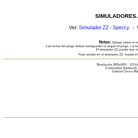
SIMULADORES.
Ver:
Simulador ZZ
-
Speccy
- V
Notas:
Sitúate sobre el 
Las teclas del juego debes averiguarlas tú según el juego. La ma
El simulador ZZ puede que n
Para sonido en el simulador ZZ, instala e
Resolución 800x600 - 1024
Comunidad Astalaweb 
Gabriel Chova Bla