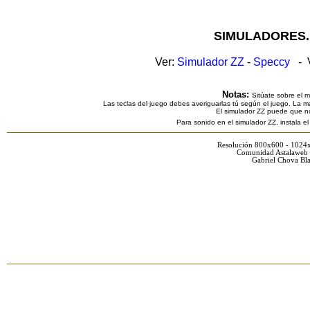
SIMULADORES.
Ver:
Simulador ZZ
-
Speccy
- V
Notas:
Sitúate sobre el 
Las teclas del juego debes averiguarlas tú según el juego. La ma
El simulador ZZ puede que n
Para sonido en el simulador ZZ, instala e
Resolución 800x600 - 1024
Comunidad Astalaweb 
Gabriel Chova Bla