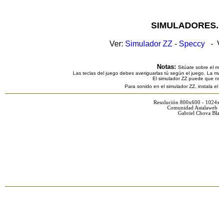
SIMULADORES.
Ver:
Simulador ZZ
-
Speccy
- V
Notas:
Sitúate sobre el 
Las teclas del juego debes averiguarlas tú según el juego. La ma
El simulador ZZ puede que n
Para sonido en el simulador ZZ, instala e
Resolución 800x600 - 1024
Comunidad Astalaweb 
Gabriel Chova Bla