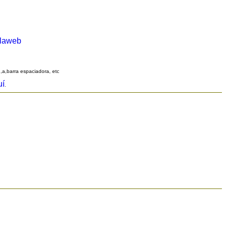
alaweb
q,a,barra espaciadora, etc
uí
.