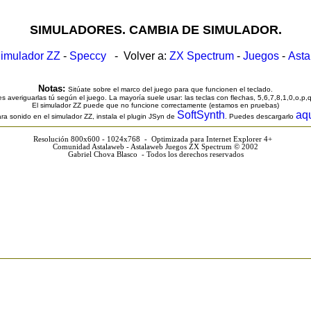
SIMULADORES. CAMBIA DE SIMULADOR.
imulador ZZ
-
Speccy
- Volver a:
ZX Spectrum
-
Juegos
-
Ast
Notas:
Sitúate sobre el marco del juego para que funcionen el teclado.
s averiguarlas tú según el juego. La mayoría suele usar: las teclas con flechas, 5,6,7,8,1,0,o,p,
El simulador ZZ puede que no funcione correctamente (estamos en pruebas)
SoftSynth
aq
ra sonido en el simulador ZZ, instala el plugin JSyn de
. Puedes descargarlo
Resolución 800x600 - 1024x768 - Optimizada para Internet Explorer 4+
Comunidad Astalaweb - Astalaweb Juegos ZX Spectrum © 2002
Gabriel Chova Blasco - Todos los derechos reservados