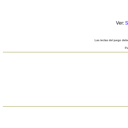
Ver:
S
Las teclas del juego debe
Pa