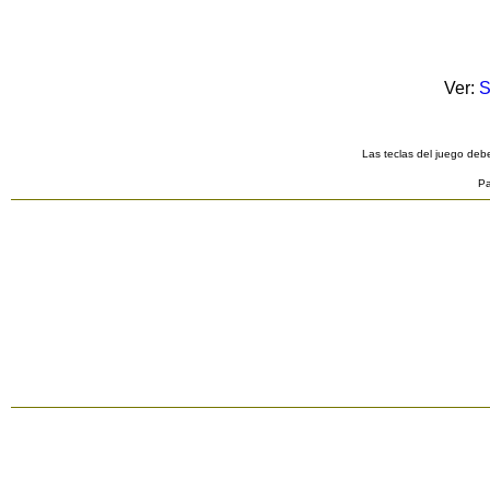
Ver:
S
Las teclas del juego debe
Pa