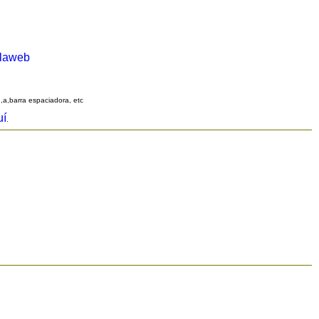
alaweb
q,a,barra espaciadora, etc
uí
.