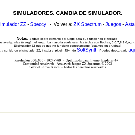
SIMULADORES. CAMBIA DE SIMULADOR.
imulador ZZ
-
Speccy
- Volver a:
ZX Spectrum
-
Juegos
-
Ast
Notas:
Sitúate sobre el marco del juego para que funcionen el teclado.
s averiguarlas tú según el juego. La mayoría suele usar: las teclas con flechas, 5,6,7,8,1,0,o,p,
El simulador ZZ puede que no funcione correctamente (estamos en pruebas)
SoftSynth
aq
ra sonido en el simulador ZZ, instala el plugin JSyn de
. Puedes descargarlo
Resolución 800x600 - 1024x768 - Optimizada para Internet Explorer 4+
Comunidad Astalaweb - Astalaweb Juegos ZX Spectrum © 2002
Gabriel Chova Blasco - Todos los derechos reservados