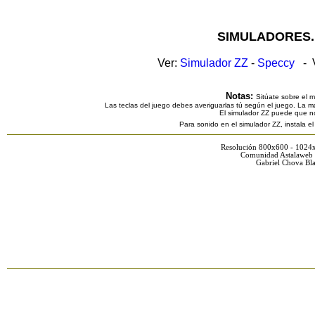
SIMULADORES.
Ver:
Simulador ZZ
-
Speccy
- V
Notas:
Sitúate sobre el 
Las teclas del juego debes averiguarlas tú según el juego. La ma
El simulador ZZ puede que n
Para sonido en el simulador ZZ, instala e
Resolución 800x600 - 1024
Comunidad Astalaweb 
Gabriel Chova Bla