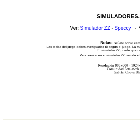
SIMULADORES.
Ver:
Simulador ZZ
-
Speccy
- V
Notas:
Sitúate sobre el 
Las teclas del juego debes averiguarlas tú según el juego. La ma
El simulador ZZ puede que n
Para sonido en el simulador ZZ, instala e
Resolución 800x600 - 1024
Comunidad Astalaweb 
Gabriel Chova Bla