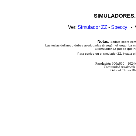
SIMULADORES.
Ver:
Simulador ZZ
-
Speccy
- V
Notas:
Sitúate sobre el 
Las teclas del juego debes averiguarlas tú según el juego. La ma
El simulador ZZ puede que n
Para sonido en el simulador ZZ, instala e
Resolución 800x600 - 1024
Comunidad Astalaweb 
Gabriel Chova Bla