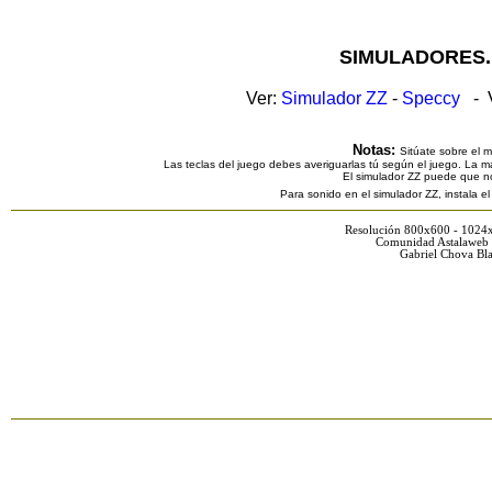
SIMULADORES.
Ver:
Simulador ZZ
-
Speccy
- V
Notas:
Sitúate sobre el 
Las teclas del juego debes averiguarlas tú según el juego. La ma
El simulador ZZ puede que n
Para sonido en el simulador ZZ, instala e
Resolución 800x600 - 1024
Comunidad Astalaweb 
Gabriel Chova Bla