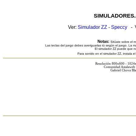
SIMULADORES.
Ver:
Simulador ZZ
-
Speccy
- V
Notas:
Sitúate sobre el 
Las teclas del juego debes averiguarlas tú según el juego. La ma
El simulador ZZ puede que n
Para sonido en el simulador ZZ, instala e
Resolución 800x600 - 1024
Comunidad Astalaweb 
Gabriel Chova Bla