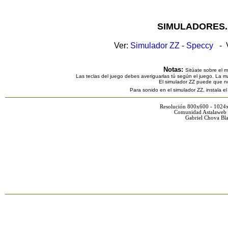
SIMULADORES.
Ver:
Simulador ZZ
-
Speccy
- V
Notas:
Sitúate sobre el 
Las teclas del juego debes averiguarlas tú según el juego. La ma
El simulador ZZ puede que n
Para sonido en el simulador ZZ, instala e
Resolución 800x600 - 1024
Comunidad Astalaweb 
Gabriel Chova Bla