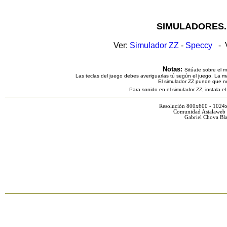
SIMULADORES.
Ver:
Simulador ZZ
-
Speccy
- V
Notas:
Sitúate sobre el 
Las teclas del juego debes averiguarlas tú según el juego. La ma
El simulador ZZ puede que n
Para sonido en el simulador ZZ, instala e
Resolución 800x600 - 1024
Comunidad Astalaweb 
Gabriel Chova Bla