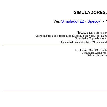
SIMULADORES.
Ver:
Simulador ZZ
-
Speccy
- V
Notas:
Sitúate sobre el 
Las teclas del juego debes averiguarlas tú según el juego. La ma
El simulador ZZ puede que n
Para sonido en el simulador ZZ, instala e
Resolución 800x600 - 1024
Comunidad Astalaweb 
Gabriel Chova Bla