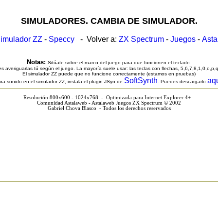
SIMULADORES. CAMBIA DE SIMULADOR.
imulador ZZ
-
Speccy
- Volver a:
ZX Spectrum
-
Juegos
-
Ast
Notas:
Sitúate sobre el marco del juego para que funcionen el teclado.
s averiguarlas tú según el juego. La mayoría suele usar: las teclas con flechas, 5,6,7,8,1,0,o,p,
El simulador ZZ puede que no funcione correctamente (estamos en pruebas)
SoftSynth
aq
ra sonido en el simulador ZZ, instala el plugin JSyn de
. Puedes descargarlo
Resolución 800x600 - 1024x768 - Optimizada para Internet Explorer 4+
Comunidad Astalaweb - Astalaweb Juegos ZX Spectrum © 2002
Gabriel Chova Blasco - Todos los derechos reservados