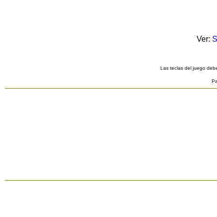
Ver:
S
Las teclas del juego debe
Pa