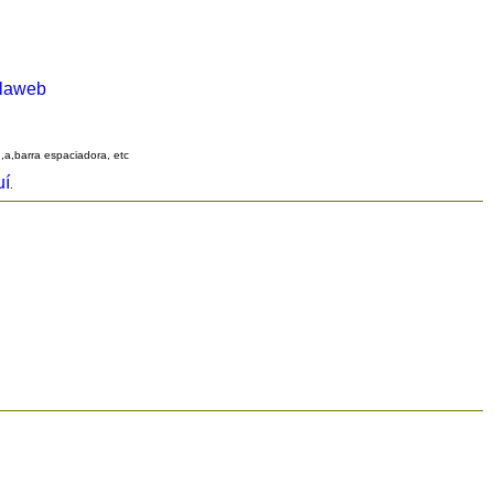
alaweb
q,a,barra espaciadora, etc
uí
.