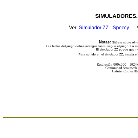
SIMULADORES.
Ver:
Simulador ZZ
-
Speccy
- V
Notas:
Sitúate sobre el 
Las teclas del juego debes averiguarlas tú según el juego. La ma
El simulador ZZ puede que n
Para sonido en el simulador ZZ, instala e
Resolución 800x600 - 1024
Comunidad Astalaweb 
Gabriel Chova Bla