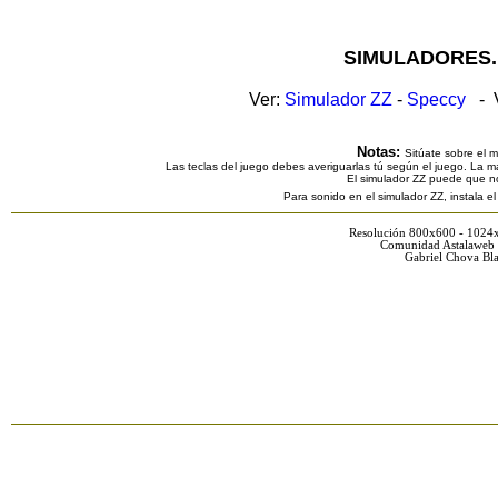
SIMULADORES.
Ver:
Simulador ZZ
-
Speccy
- V
Notas:
Sitúate sobre el 
Las teclas del juego debes averiguarlas tú según el juego. La ma
El simulador ZZ puede que n
Para sonido en el simulador ZZ, instala e
Resolución 800x600 - 1024
Comunidad Astalaweb 
Gabriel Chova Bla