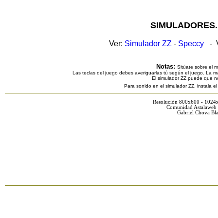
SIMULADORES.
Ver:
Simulador ZZ
-
Speccy
- V
Notas:
Sitúate sobre el 
Las teclas del juego debes averiguarlas tú según el juego. La ma
El simulador ZZ puede que n
Para sonido en el simulador ZZ, instala e
Resolución 800x600 - 1024
Comunidad Astalaweb 
Gabriel Chova Bla