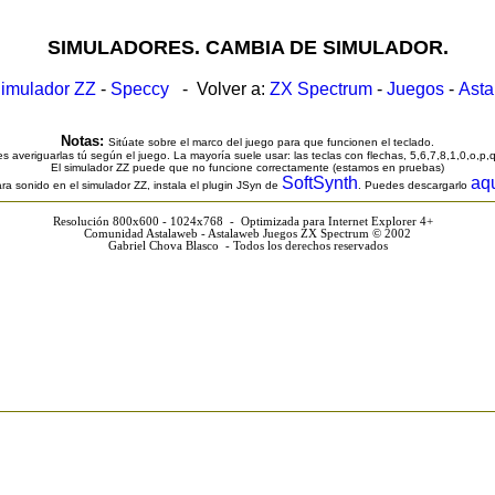
SIMULADORES. CAMBIA DE SIMULADOR.
imulador ZZ
-
Speccy
- Volver a:
ZX Spectrum
-
Juegos
-
Ast
Notas:
Sitúate sobre el marco del juego para que funcionen el teclado.
s averiguarlas tú según el juego. La mayoría suele usar: las teclas con flechas, 5,6,7,8,1,0,o,p,
El simulador ZZ puede que no funcione correctamente (estamos en pruebas)
SoftSynth
aq
ra sonido en el simulador ZZ, instala el plugin JSyn de
. Puedes descargarlo
Resolución 800x600 - 1024x768 - Optimizada para Internet Explorer 4+
Comunidad Astalaweb - Astalaweb Juegos ZX Spectrum © 2002
Gabriel Chova Blasco - Todos los derechos reservados