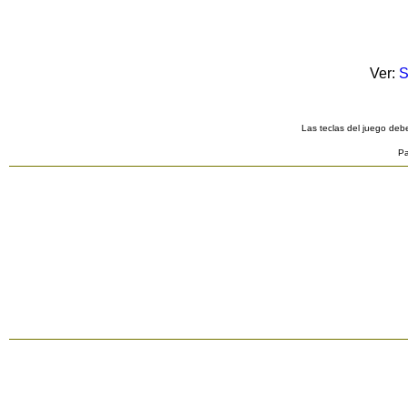
Ver:
S
Las teclas del juego debe
Pa