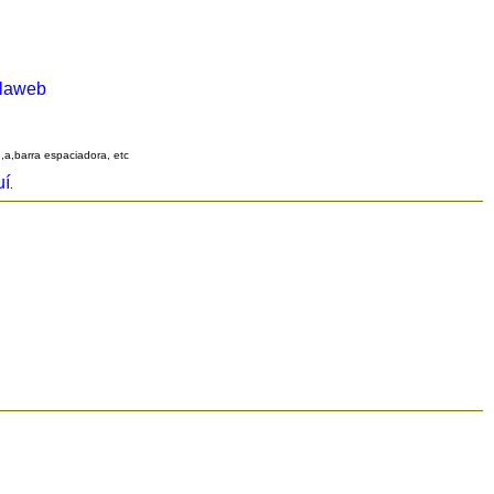
alaweb
q,a,barra espaciadora, etc
uí
.