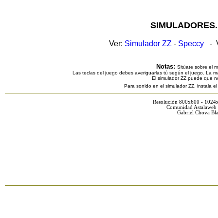
SIMULADORES.
Ver:
Simulador ZZ
-
Speccy
- V
Notas:
Sitúate sobre el 
Las teclas del juego debes averiguarlas tú según el juego. La ma
El simulador ZZ puede que n
Para sonido en el simulador ZZ, instala e
Resolución 800x600 - 1024
Comunidad Astalaweb 
Gabriel Chova Bla