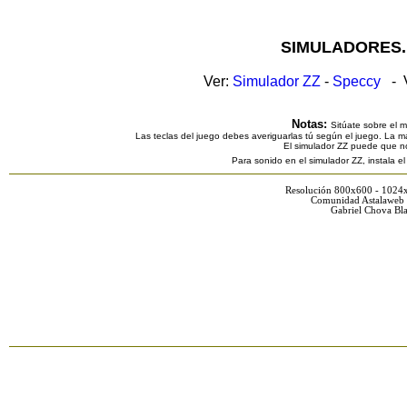
SIMULADORES.
Ver:
Simulador ZZ
-
Speccy
- V
Notas:
Sitúate sobre el 
Las teclas del juego debes averiguarlas tú según el juego. La ma
El simulador ZZ puede que n
Para sonido en el simulador ZZ, instala e
Resolución 800x600 - 1024
Comunidad Astalaweb 
Gabriel Chova Bla