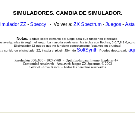
SIMULADORES. CAMBIA DE SIMULADOR.
imulador ZZ
-
Speccy
- Volver a:
ZX Spectrum
-
Juegos
-
Ast
Notas:
Sitúate sobre el marco del juego para que funcionen el teclado.
s averiguarlas tú según el juego. La mayoría suele usar: las teclas con flechas, 5,6,7,8,1,0,o,p,
El simulador ZZ puede que no funcione correctamente (estamos en pruebas)
SoftSynth
aq
ra sonido en el simulador ZZ, instala el plugin JSyn de
. Puedes descargarlo
Resolución 800x600 - 1024x768 - Optimizada para Internet Explorer 4+
Comunidad Astalaweb - Astalaweb Juegos ZX Spectrum © 2002
Gabriel Chova Blasco - Todos los derechos reservados