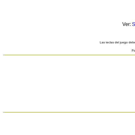
Ver:
S
Las teclas del juego debe
Pa