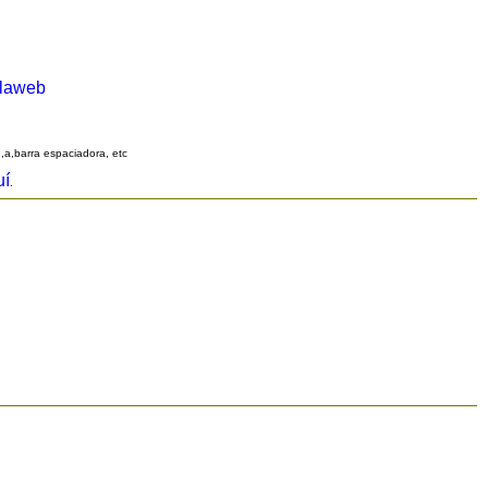
alaweb
q,a,barra espaciadora, etc
uí
.