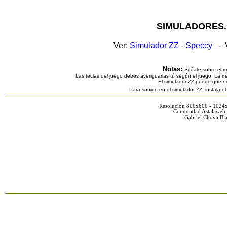
SIMULADORES.
Ver:
Simulador ZZ
-
Speccy
- V
Notas:
Sitúate sobre el 
Las teclas del juego debes averiguarlas tú según el juego. La ma
El simulador ZZ puede que n
Para sonido en el simulador ZZ, instala e
Resolución 800x600 - 1024
Comunidad Astalaweb 
Gabriel Chova Bla