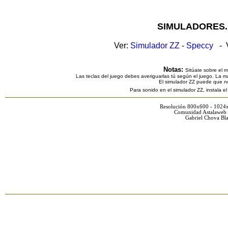
SIMULADORES.
Ver:
Simulador ZZ
-
Speccy
- V
Notas:
Sitúate sobre el 
Las teclas del juego debes averiguarlas tú según el juego. La ma
El simulador ZZ puede que n
Para sonido en el simulador ZZ, instala e
Resolución 800x600 - 1024
Comunidad Astalaweb 
Gabriel Chova Bla