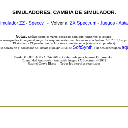
SIMULADORES. CAMBIA DE SIMULADOR.
imulador ZZ
-
Speccy
- Volver a:
ZX Spectrum
-
Juegos
-
Ast
Notas:
Sitúate sobre el marco del juego para que funcionen el teclado.
s averiguarlas tú según el juego. La mayoría suele usar: las teclas con flechas, 5,6,7,8,1,0,o,p,
El simulador ZZ puede que no funcione correctamente (estamos en pruebas)
SoftSynth
aq
ra sonido en el simulador ZZ, instala el plugin JSyn de
. Puedes descargarlo
Resolución 800x600 - 1024x768 - Optimizada para Internet Explorer 4+
Comunidad Astalaweb - Astalaweb Juegos ZX Spectrum © 2002
Gabriel Chova Blasco - Todos los derechos reservados