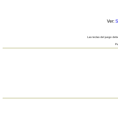
Ver:
S
Las teclas del juego debe
Pa