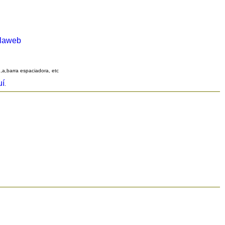
alaweb
q,a,barra espaciadora, etc
uí
.