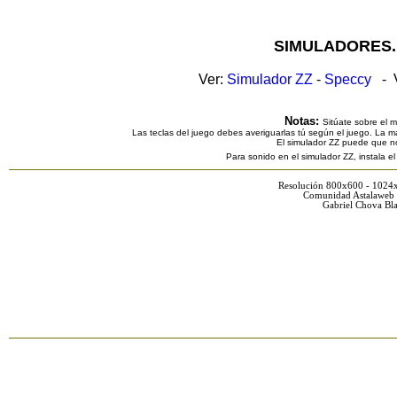
SIMULADORES.
Ver:
Simulador ZZ
-
Speccy
- V
Notas:
Sitúate sobre el 
Las teclas del juego debes averiguarlas tú según el juego. La ma
El simulador ZZ puede que n
Para sonido en el simulador ZZ, instala e
Resolución 800x600 - 1024
Comunidad Astalaweb 
Gabriel Chova Bla