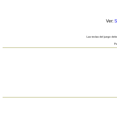
Ver:
S
Las teclas del juego debe
Pa