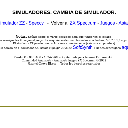
SIMULADORES. CAMBIA DE SIMULADOR.
imulador ZZ
-
Speccy
- Volver a:
ZX Spectrum
-
Juegos
-
Ast
Notas:
Sitúate sobre el marco del juego para que funcionen el teclado.
s averiguarlas tú según el juego. La mayoría suele usar: las teclas con flechas, 5,6,7,8,1,0,o,p,
El simulador ZZ puede que no funcione correctamente (estamos en pruebas)
SoftSynth
aq
ra sonido en el simulador ZZ, instala el plugin JSyn de
. Puedes descargarlo
Resolución 800x600 - 1024x768 - Optimizada para Internet Explorer 4+
Comunidad Astalaweb - Astalaweb Juegos ZX Spectrum © 2002
Gabriel Chova Blasco - Todos los derechos reservados