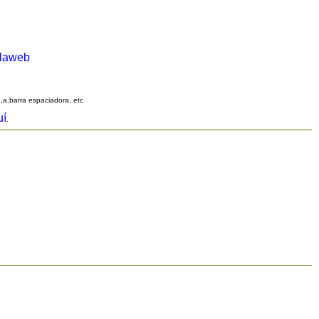
alaweb
q,a,barra espaciadora, etc
uí
.