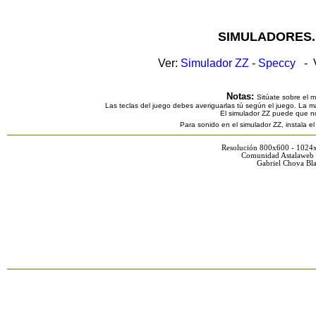
SIMULADORES.
Ver:
Simulador ZZ
-
Speccy
- V
Notas:
Sitúate sobre el 
Las teclas del juego debes averiguarlas tú según el juego. La ma
El simulador ZZ puede que n
Para sonido en el simulador ZZ, instala e
Resolución 800x600 - 1024
Comunidad Astalaweb 
Gabriel Chova Bla